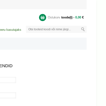
Ostukorv
toode(t) -
0,00
€
eeru kasutajaks
ENDID