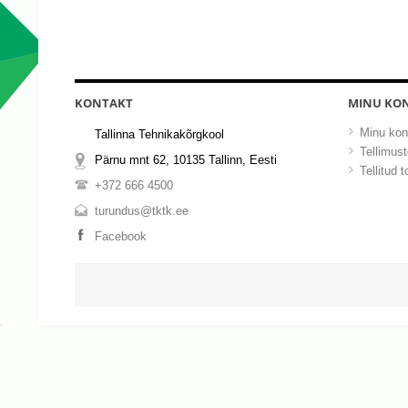
KONTAKT
MINU KO
Minu kon
Tallinna Tehnikakõrgkool
Tellimust
Pärnu mnt 62, 10135
Tallinn
, Eesti
Tellitud 
+372 666 4500
turundus@tktk.ee
Facebook