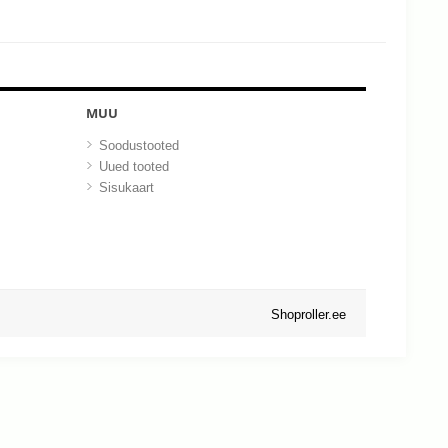
MUU
Soodustooted
Uued tooted
Sisukaart
Shoproller.ee