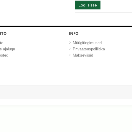
Logi sisse
NTO
INFO
to
Müügitingimused
e ajalugu
Privaatsuspoliiitika
tooted
Makseviisid