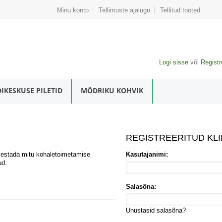
Minu konto
Tellimuste ajalugu
Tellitud tooted
Logi sisse
või
Registr
IKESKUSE PILETID
MÕDRIKU KOHVIK
REGISTREERITUD KLI
vestada mitu kohaletoimetamise
Kasutajanimi:
ud.
Salasõna:
Unustasid salasõna?